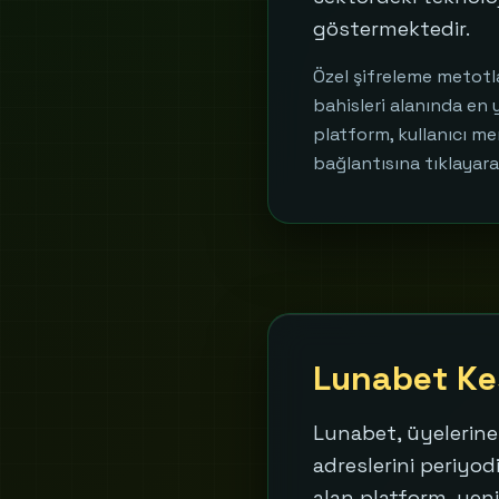
göstermektedir.
Özel şifreleme metotla
bahisleri alanında en y
platform, kullanıcı m
bağlantısına tıklayarak
Lunabet Kes
Lunabet, üyelerine
adreslerini periyod
alan platform, yeni