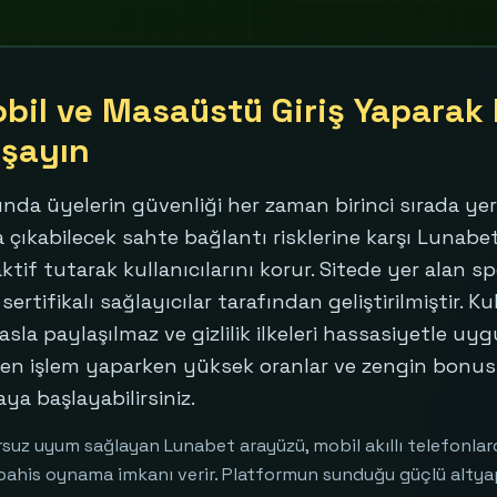
il ve Masaüstü Giriş Yaparak 
şayın
a üyelerin güvenliği her zaman birinci sırada yer a
çıkabilecek sahte bağlantı risklerine karşı Lunabet
aktif tutarak kullanıcılarını korur. Sitede yer alan sp
sertifikalı sağlayıcılar tarafından geliştirilmiştir. Kul
asla paylaşılmaz ve gizlilik ilkeleri hassasiyetle uy
den işlem yaparken yüksek oranlar ve zengin bonus 
a başlayabilirsiniz.
rsuz uyum sağlayan Lunabet arayüzü, mobil akıllı telefonlar
ahis oynama imkanı verir. Platformun sunduğu güçlü altyap