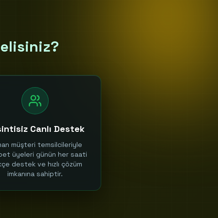
lisiniz?
intisiz Canlı Destek
an müşteri temsilcileriyle
et üyeleri günün her saati
kçe destek ve hızlı çözüm
imkanına sahiptir.