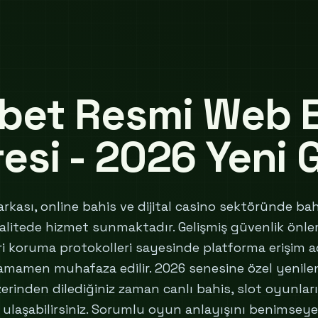
bet Resmi Web E
esi - 2026 Yeni G
kası, online bahis ve dijital casino sektöründe bah
alitede hizmet sunmaktadır. Gelişmiş güvenlik önlem
ri koruma protokolleri sayesinde platforma erişim 
z tamamen muhafaza edilir. 2026 senesine özel yenil
zerinden dilediğiniz zaman canlı bahis, slot oyunlar
 ulaşabilirsiniz. Sorumlu oyun anlayışını benimsey