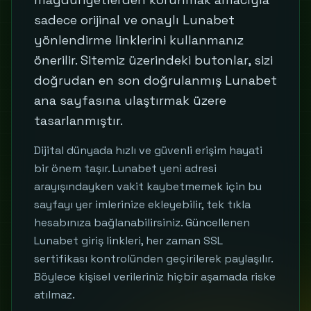
sadece orijinal ve onaylı Lunabet
yönlendirme linklerini kullanmanız
önerilir. Sitemiz üzerindeki butonlar, sizi
doğrudan en son doğrulanmış Lunabet
ana sayfasına ulaştırmak üzere
tasarlanmıştır.
Dijital dünyada hızlı ve güvenli erişim hayati
bir önem taşır. Lunabet yeni adresi
arayışındayken vakit kaybetmemek için bu
sayfayı yer imlerinize ekleyebilir, tek tıkla
hesabınıza bağlanabilirsiniz. Güncellenen
Lunabet giriş linkleri, her zaman SSL
sertifikası kontrolünden geçirilerek paylaşılır.
Böylece kişisel verileriniz hiçbir aşamada riske
atılmaz.