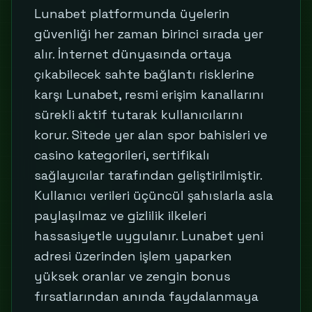
Lunabet platformunda üyelerin
güvenliği her zaman birinci sırada yer
alır. İnternet dünyasında ortaya
çıkabilecek sahte bağlantı risklerine
karşı Lunabet, resmi erişim kanallarını
sürekli aktif tutarak kullanıcılarını
korur. Sitede yer alan spor bahisleri ve
casino kategorileri, sertifikalı
sağlayıcılar tarafından geliştirilmiştir.
Kullanıcı verileri üçüncül şahıslarla asla
paylaşılmaz ve gizlilik ilkeleri
hassasiyetle uygulanır. Lunabet yeni
adresi üzerinden işlem yaparken
yüksek oranlar ve zengin bonus
fırsatlarından anında faydalanmaya