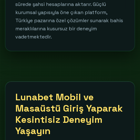
sürede şahsi hesaplarına aktarır. Güçlü
kurumsal yapısıyla öne çıkan platform,
Türkiye pazarına özel çözümler sunarak bahis
meraklılarına kusursuz bir deneyim
vadetmektedir.
Lunabet Mobil ve
Masaüstü Giriş Yaparak
Kesintisiz Deneyim
Yaşayın