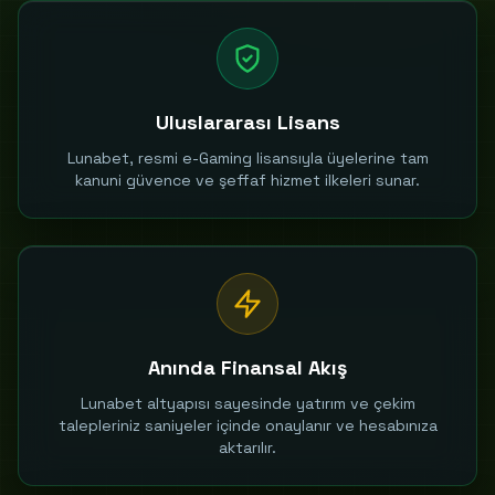
Uluslararası Lisans
Lunabet, resmi e-Gaming lisansıyla üyelerine tam
kanuni güvence ve şeffaf hizmet ilkeleri sunar.
Anında Finansal Akış
Lunabet altyapısı sayesinde yatırım ve çekim
talepleriniz saniyeler içinde onaylanır ve hesabınıza
aktarılır.