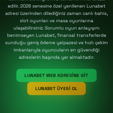
edilir. 2026 senesine özel yenilenen Lunabet
adresi üzerinden dilediğiniz zaman canlı bahis,
slot oyunları ve masa oyunlarına
ulaşabilirsiniz. Sorumlu oyun anlayışını
benimseyen Lunabet, finansal transferlerde
sunduğu geniş ödeme yelpazesi ve hızlı çekim
imkanlarıyla oyuncuların en güvendiği
adreslerin başında yer almaktadır.
LUNABET WEB ADRESINE GIT
LUNABET ÜYESI OL