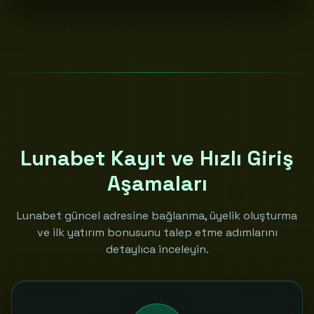
Lunabet Kayıt ve Hızlı Giriş
Aşamaları
Lunabet güncel adresine bağlanma, üyelik oluşturma
ve ilk yatırım bonusunu talep etme adımlarını
detaylıca inceleyin.