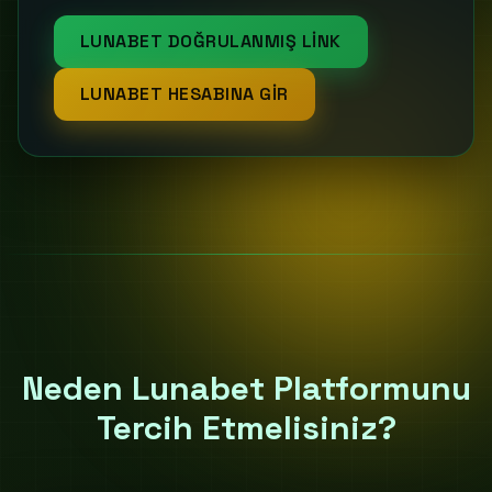
LUNABET DOĞRULANMIŞ LINK
LUNABET HESABINA GIR
Neden Lunabet Platformunu
Tercih Etmelisiniz?