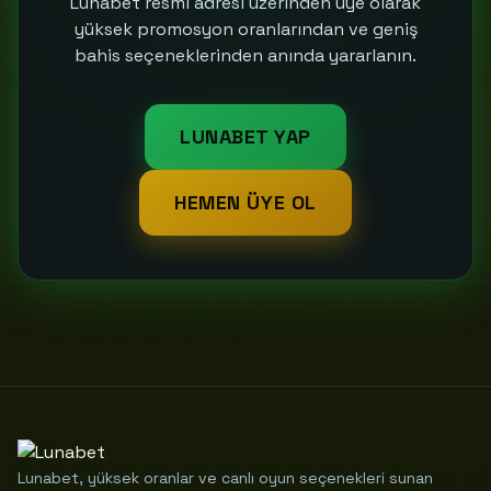
Lunabet resmi adresi üzerinden üye olarak
yüksek promosyon oranlarından ve geniş
bahis seçeneklerinden anında yararlanın.
LUNABET YAP
HEMEN ÜYE OL
Lunabet, yüksek oranlar ve canlı oyun seçenekleri sunan