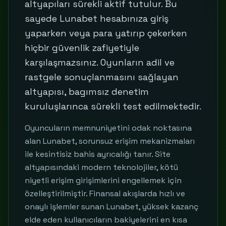
altyapıları sürekli aktif tutulur. Bu
sayede Lunabet hesabınıza giriş
yaparken veya para yatırıp çekerken
hiçbir güvenlik zafiyetiyle
karşılaşmazsınız. Oyunların adil ve
rastgele sonuçlanmasını sağlayan
altyapısı, bagımsız denetim
kuruluşlarınca sürekli test edilmektedir.
Oyuncuların memnuniyetini odak noktasına
alan Lunabet, sorunsuz erişim mekanizmaları
ile kesintisiz bahis ayrıcalığı tanır. Site
altyapısındaki modern teknolojiler, kötü
niyetli erişim girişimlerini engellemek için
özelleştirilmiştir. Finansal akışlarda hızlı ve
onaylı işlemler sunan Lunabet, yüksek kazanç
elde eden kullanıcıların bakiyelerini en kısa