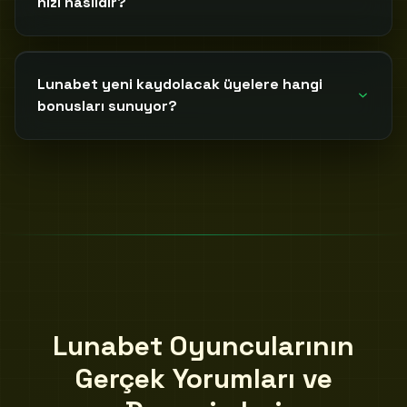
hızı nasıldır?
Lunabet yeni kaydolacak üyelere hangi
bonusları sunuyor?
Lunabet Oyuncularının
Gerçek Yorumları ve