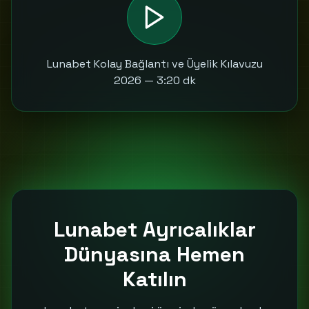
Lunabet Kolay Bağlantı ve Üyelik Kılavuzu
2026 — 3:20 dk
Lunabet Ayrıcalıklar
Dünyasına Hemen
Katılın