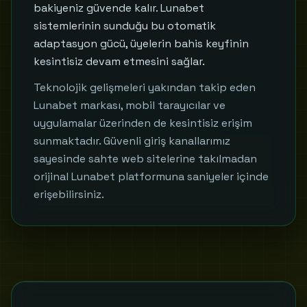
bakiyeniz güvende kalır. Lunabet
sistemlerinin sunduğu bu otomatik
adaptasyon gücü, üyelerin bahis keyfinin
kesintisiz devam etmesini sağlar.
Teknolojik gelişmeleri yakından takip eden
Lunabet markası, mobil tarayıcılar ve
uygulamalar üzerinden de kesintisiz erişim
sunmaktadır. Güvenli giriş kanallarımız
sayesinde sahte web sitelerine takılmadan
orijinal Lunabet platformuna saniyeler içinde
erişebilirsiniz.