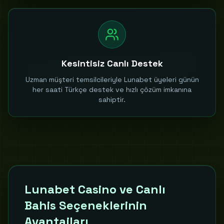
Kesintisiz Canlı Destek
Uzman müşteri temsilcileriyle Lunabet üyeleri günün
her saati Türkçe destek ve hızlı çözüm imkanına
sahiptir.
Lunabet Casino ve Canlı
Bahis Seçeneklerinin
Avantajları