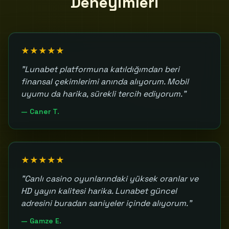
Deneyimleri
★★★★★
"Lunabet platformuna katıldığımdan beri
finansal çekimlerimi anında alıyorum. Mobil
uyumu da harika, sürekli tercih ediyorum."
— Caner T.
★★★★★
"Canlı casino oyunlarındaki yüksek oranlar ve
HD yayın kalitesi harika. Lunabet güncel
adresini buradan saniyeler içinde alıyorum."
— Gamze E.