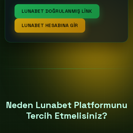
LUNABET DOĞRULANMIŞ LINK
LUNABET HESABINA GIR
Neden Lunabet Platformunu
Tercih Etmelisiniz?