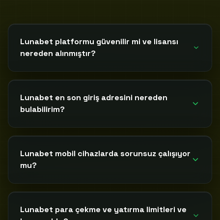
Lunabet platformu güvenilir mi ve lisansı
nereden alınmıştır?
Lunabet en son giriş adresini nereden
bulabilirim?
Lunabet mobil cihazlarda sorunsuz çalışıyor
mu?
Lunabet para çekme ve yatırma limitleri ve