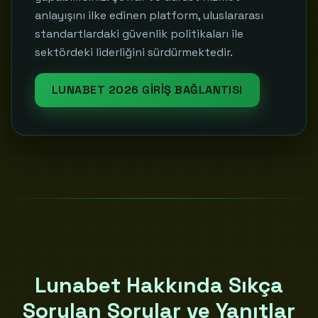
anlayışını ilke edinen platform, uluslararası
standartlardaki güvenlik politikaları ile
sektördeki liderliğini sürdürmektedir.
LUNABET 2026 GIRIŞ BAĞLANTISI
Lunabet Hakkında Sıkça
Sorulan Sorular ve Yanıtlar