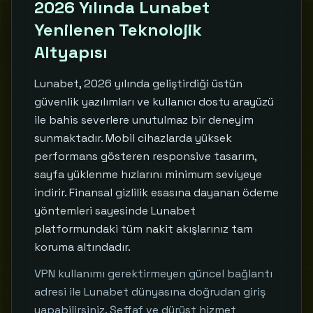
2026 Yılında Lunabet
Yenilenen Teknolojik
Altyapısı
Lunabet, 2026 yılında geliştirdiği üstün
güvenlik yazılımları ve kullanıcı dostu arayüzü
ile bahis severlere unutulmaz bir deneyim
sunmaktadır. Mobil cihazlarda yüksek
performans gösteren responsive tasarım,
sayfa yüklenme hızlarını minimum seviyeye
indirir. Finansal gizlilik esasına dayanan ödeme
yöntemleri sayesinde Lunabet
platformundaki tüm nakit akışlarınız tam
koruma altındadır.
VPN kullanımı gerektirmeyen güncel bağlantı
adresi ile Lunabet dünyasına doğrudan giriş
yapabilirsiniz. Şeffaf ve dürüst hizmet