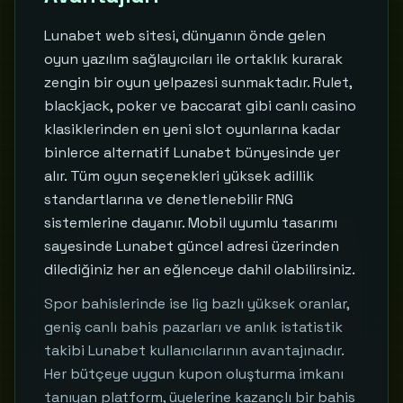
Lunabet web sitesi, dünyanın önde gelen
oyun yazılım sağlayıcıları ile ortaklık kurarak
zengin bir oyun yelpazesi sunmaktadır. Rulet,
blackjack, poker ve baccarat gibi canlı casino
klasiklerinden en yeni slot oyunlarına kadar
binlerce alternatif Lunabet bünyesinde yer
alır. Tüm oyun seçenekleri yüksek adillik
standartlarına ve denetlenebilir RNG
sistemlerine dayanır. Mobil uyumlu tasarımı
sayesinde Lunabet güncel adresi üzerinden
dilediğiniz her an eğlenceye dahil olabilirsiniz.
Spor bahislerinde ise lig bazlı yüksek oranlar,
geniş canlı bahis pazarları ve anlık istatistik
takibi Lunabet kullanıcılarının avantajınadır.
Her bütçeye uygun kupon oluşturma imkanı
tanıyan platform, üyelerine kazançlı bir bahis