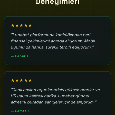
Deneyimleri
★★★★★
"Lunabet platformuna katıldığımdan beri
finansal çekimlerimi anında alıyorum. Mobil
uyumu da harika, sürekli tercih ediyorum."
— Caner T.
★★★★★
"Canlı casino oyunlarındaki yüksek oranlar ve
HD yayın kalitesi harika. Lunabet güncel
adresini buradan saniyeler içinde alıyorum."
— Gamze E.