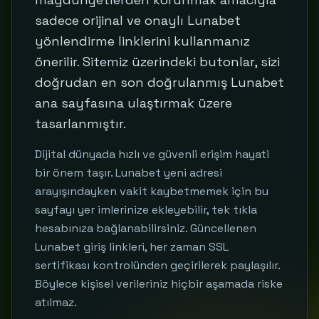
sadece orijinal ve onaylı Lunabet
yönlendirme linklerini kullanmanız
önerilir. Sitemiz üzerindeki butonlar, sizi
doğrudan en son doğrulanmış Lunabet
ana sayfasına ulaştırmak üzere
tasarlanmıştır.
Dijital dünyada hızlı ve güvenli erişim hayati
bir önem taşır. Lunabet yeni adresi
arayışındayken vakit kaybetmemek için bu
sayfayı yer imlerinize ekleyebilir, tek tıkla
hesabınıza bağlanabilirsiniz. Güncellenen
Lunabet giriş linkleri, her zaman SSL
sertifikası kontrolünden geçirilerek paylaşılır.
Böylece kişisel verileriniz hiçbir aşamada riske
atılmaz.