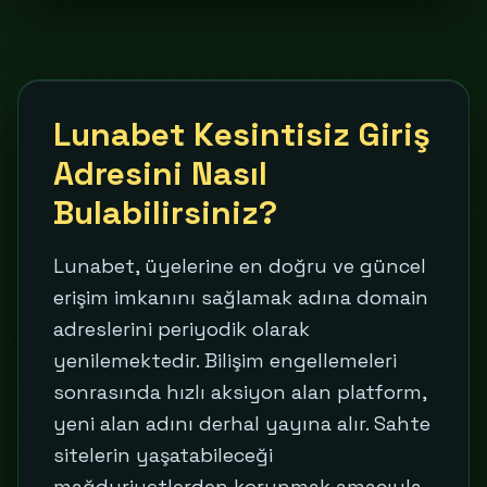
Lunabet Kesintisiz Giriş
Adresini Nasıl
Bulabilirsiniz?
Lunabet, üyelerine en doğru ve güncel
erişim imkanını sağlamak adına domain
adreslerini periyodik olarak
yenilemektedir. Bilişim engellemeleri
sonrasında hızlı aksiyon alan platform,
yeni alan adını derhal yayına alır. Sahte
sitelerin yaşatabileceği
mağduriyetlerden korunmak amacıyla