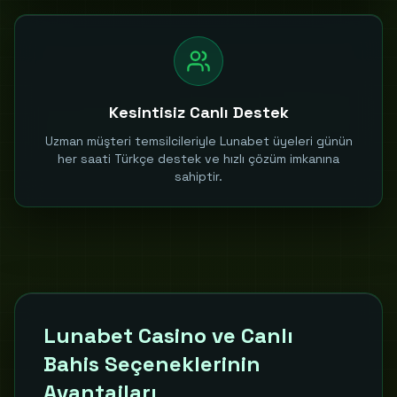
Kesintisiz Canlı Destek
Uzman müşteri temsilcileriyle Lunabet üyeleri günün
her saati Türkçe destek ve hızlı çözüm imkanına
sahiptir.
Lunabet Casino ve Canlı
Bahis Seçeneklerinin
Avantajları