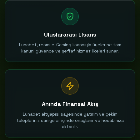
Uluslararası Lisans
Lunabet, resmi e-Gaming lisansıyla üyelerine tam
kanuni güvence ve şeffaf hizmet ilkeleri sunar.
Anında Finansal Akış
Lunabet altyapısı sayesinde yatırım ve çekim
talepleriniz saniyeler içinde onaylanır ve hesabınıza
aktarılır.