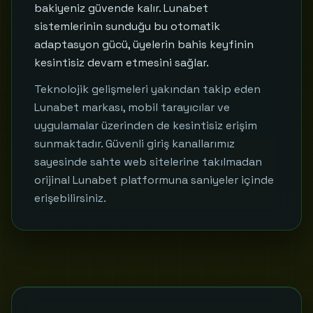
bakiyeniz güvende kalır. Lunabet
sistemlerinin sunduğu bu otomatik
adaptasyon gücü, üyelerin bahis keyfinin
kesintisiz devam etmesini sağlar.
Teknolojik gelişmeleri yakından takip eden
Lunabet markası, mobil tarayıcılar ve
uygulamalar üzerinden de kesintisiz erişim
sunmaktadır. Güvenli giriş kanallarımız
sayesinde sahte web sitelerine takılmadan
orijinal Lunabet platformuna saniyeler içinde
erişebilirsiniz.