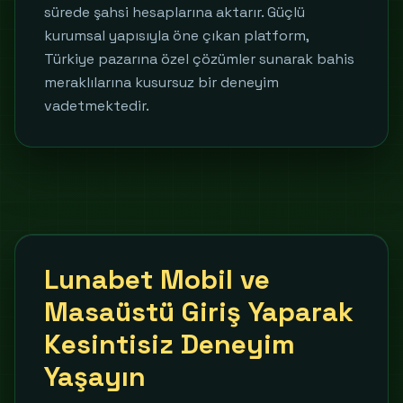
sürede şahsi hesaplarına aktarır. Güçlü
kurumsal yapısıyla öne çıkan platform,
Türkiye pazarına özel çözümler sunarak bahis
meraklılarına kusursuz bir deneyim
vadetmektedir.
Lunabet Mobil ve
Masaüstü Giriş Yaparak
Kesintisiz Deneyim
Yaşayın