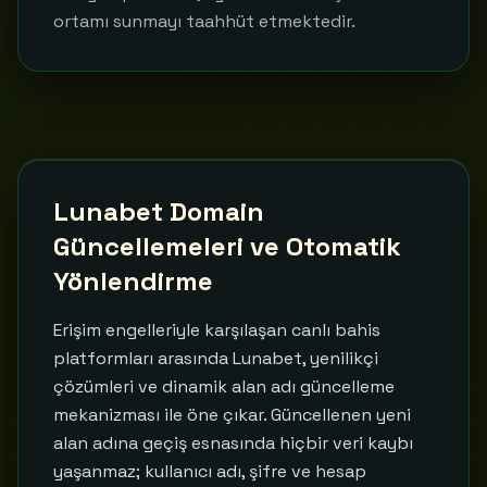
ortamı sunmayı taahhüt etmektedir.
Lunabet Domain
Güncellemeleri ve Otomatik
Yönlendirme
Erişim engelleriyle karşılaşan canlı bahis
platformları arasında Lunabet, yenilikçi
çözümleri ve dinamik alan adı güncelleme
mekanizması ile öne çıkar. Güncellenen yeni
alan adına geçiş esnasında hiçbir veri kaybı
yaşanmaz; kullanıcı adı, şifre ve hesap