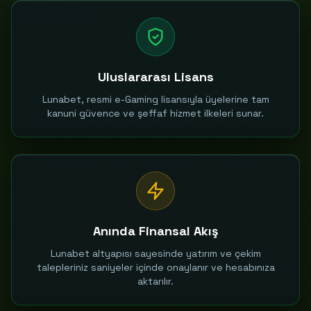
Uluslararası Lisans
Lunabet, resmi e-Gaming lisansıyla üyelerine tam
kanuni güvence ve şeffaf hizmet ilkeleri sunar.
Anında Finansal Akış
Lunabet altyapısı sayesinde yatırım ve çekim
talepleriniz saniyeler içinde onaylanır ve hesabınıza
aktarılır.