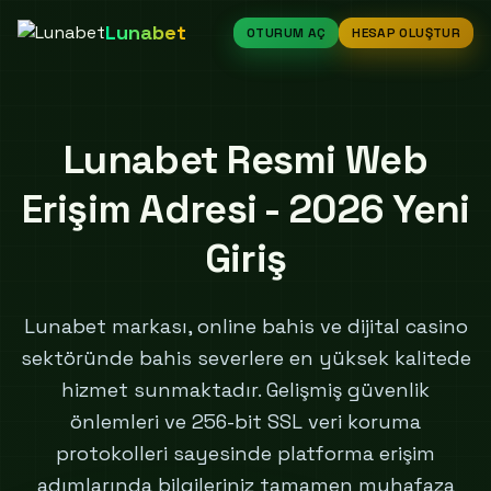
Lunabet
OTURUM AÇ
HESAP OLUŞTUR
Lunabet Resmi Web
Erişim Adresi - 2026 Yeni
Giriş
Lunabet markası, online bahis ve dijital casino
sektöründe bahis severlere en yüksek kalitede
hizmet sunmaktadır. Gelişmiş güvenlik
önlemleri ve 256-bit SSL veri koruma
protokolleri sayesinde platforma erişim
adımlarında bilgileriniz tamamen muhafaza