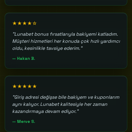
★★★★☆
"Lunabet bonus fırsatlarıyla bakiyemi katladım.
Müşteri hizmetleri her konuda çok hızlı yardımcı
oldu, kesinlikle tavsiye ederim."
— Hakan B.
★★★★★
"Giriş adresi değişse bile bakiyem ve kuponlarım
aynı kalıyor. Lunabet kalitesiyle her zaman
kazandırmaya devam ediyor."
— Merve S.