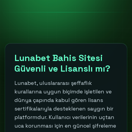
Lunabet Bahis Sitesi
Güvenli ve Lisanslı mı?
Lunabet, uluslararası şeffaflık
kurallarına uygun biçimde işletilen ve
dünya çapında kabul gören lisans
sertifikalarıyla desteklenen saygın bir
platformdur. Kullanıcı verilerinin uçtan
uca korunması için en güncel şifreleme