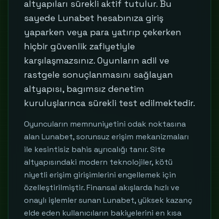
altyapıları sürekli aktif tutulur. Bu
sayede Lunabet hesabınıza giriş
yaparken veya para yatırıp çekerken
hiçbir güvenlik zafiyetiyle
karşılaşmazsınız. Oyunların adil ve
rastgele sonuçlanmasını sağlayan
altyapısı, bagımsız denetim
kuruluşlarınca sürekli test edilmektedir.
Oyuncuların memnuniyetini odak noktasına
alan Lunabet, sorunsuz erişim mekanizmaları
ile kesintisiz bahis ayrıcalığı tanır. Site
altyapısındaki modern teknolojiler, kötü
niyetli erişim girişimlerini engellemek için
özelleştirilmiştir. Finansal akışlarda hızlı ve
onaylı işlemler sunan Lunabet, yüksek kazanç
elde eden kullanıcıların bakiyelerini en kısa