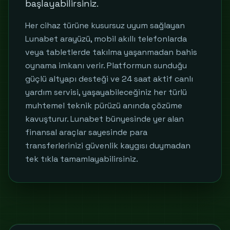
başlayabilirsiniz.
Her cihaz türüne kusursuz uyum sağlayan
Lunabet arayüzü, mobil akıllı telefonlarda
veya tabletlerde takılma yaşanmadan bahis
oynama imkanı verir. Platformun sunduğu
güçlü altyapı desteği ve 24 saat aktif canlı
yardım servisi, yaşayabileceğiniz her türlü
muhtemel teknik pürüzü anında çözüme
kavuşturur. Lunabet bünyesinde yer alan
finansal araçlar sayesinde para
transferlerinizi güvenlik kaygısı duymadan
tek tıkla tamamlayabilirsiniz.