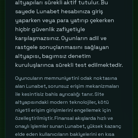
altyapıları sürekli aktif tutulur. Bu
sayede Lunabet hesabınıza giriş
yaparken veya para yatırıp çekerken
hiçbir güvenlik zafiyetiyle
karşılaşmazsınız. Oyunların adil ve
rastgele sonuçlanmasını sağlayan
altyapısı, bagımsız denetim
kuruluşlarınca sürekli test edilmektedir.
Oyuncuların memnuniyetini odak noktasına
alan Lunabet, sorunsuz erişim mekanizmaları
ile kesintisiz bahis ayrıcalığı tanır. Site
altyapısındaki modern teknolojiler, kötü
niyetli erişim girişimlerini engellemek için
özelleştirilmiştir. Finansal akışlarda hızlı ve
onaylı işlemler sunan Lunabet, yüksek kazanç
elde eden kullanıcıların bakiyelerini en kısa