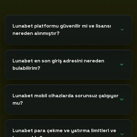
Lunabet platformu güvenilir mi ve lisansı
nereden alınmıştır?
Lunabet en son giriş adresini nereden
bulabilirim?
Lunabet mobil cihazlarda sorunsuz çalışıyor
mu?
Lunabet para çekme ve yatırma limitleri ve