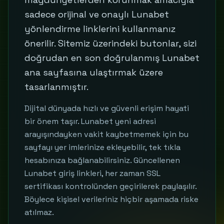
sadece orijinal ve onaylı Lunabet
yönlendirme linklerini kullanmanız
önerilir. Sitemiz üzerindeki butonlar, sizi
doğrudan en son doğrulanmış Lunabet
ana sayfasına ulaştırmak üzere
tasarlanmıştır.
Dijital dünyada hızlı ve güvenli erişim hayati
bir önem taşır. Lunabet yeni adresi
arayışındayken vakit kaybetmemek için bu
sayfayı yer imlerinize ekleyebilir, tek tıkla
hesabınıza bağlanabilirsiniz. Güncellenen
Lunabet giriş linkleri, her zaman SSL
sertifikası kontrolünden geçirilerek paylaşılır.
Böylece kişisel verileriniz hiçbir aşamada riske
atılmaz.