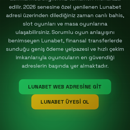
edilir. 2026 senesine özel yenilenen Lunabet
adresi üzerinden dilediğiniz zaman canlı bahis,
slot oyunları ve masa oyunlarına
ulaşabilirsiniz. Sorumlu oyun anlayışını
benimseyen Lunabet, finansal transferlerde
sunduğu geniş ödeme yelpazesi ve hızlı çekim
imkanlarıyla oyuncuların en güvendiği
adreslerin başında yer almaktadır.
LUNABET WEB ADRESINE GIT
LUNABET ÜYESI OL