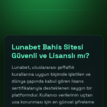
Lunabet Bahis Sitesi
Güvenli ve Lisanslı mı?
Lunabet, uluslararası şeffaflık
kurallarına uygun biçimde işletilen ve
dünya çapında kabul gören lisans
sertifikalarıyla desteklenen saygın bir
platformdur. Kullanıcı verilerinin uçtan
uca korunması için en güncel şifreleme