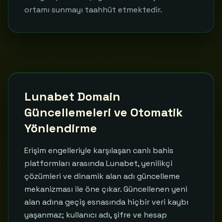
ortamı sunmayı taahhüt etmektedir.
Lunabet Domain
Güncellemeleri ve Otomatik
Yönlendirme
Erişim engelleriyle karşılaşan canlı bahis
platformları arasında Lunabet, yenilikçi
çözümleri ve dinamik alan adı güncelleme
mekanizması ile öne çıkar. Güncellenen yeni
alan adına geçiş esnasında hiçbir veri kaybı
yaşanmaz; kullanıcı adı, şifre ve hesap