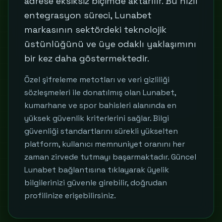
adrese eksiksiz biçimde aktarılır. Bu hızlı
entegrasyon süreci, Lunabet
markasının sektördeki teknolojik
üstünlüğünü ve üye odaklı yaklaşımını
bir kez daha göstermektedir.
Özel şifreleme metotları ve veri gizliliği
sözleşmeleri ile donatılmış olan Lunabet,
kumarhane ve spor bahisleri alanında en
yüksek güvenlik kriterlerini sağlar. Bilgi
güvenliği standartlarını sürekli yükselten
platform, kullanıcı memnuniyet oranını her
zaman zirvede tutmayı başarmaktadır. Güncel
Lunabet bağlantısına tıklayarak üyelik
bilgilerinizi güvenle girebilir, doğrudan
profilinize erişebilirsiniz.