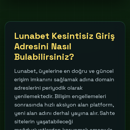
Lunabet Kesintisiz Giriş
Adresini Nasıl
Bulabilirsiniz?
Lunabet, üyelerine en doğru ve güncel
erişim imkanını sağlamak adına domain
adreslerini periyodik olarak
yenilemektedir. Bilişim engellemeleri
sonrasında hızlı aksiyon alan platform,
yeni alan adını derhal yayına alır. Sahte
sitelerin yaşatabileceği
mağduriyetlerden korunmak amacıyla