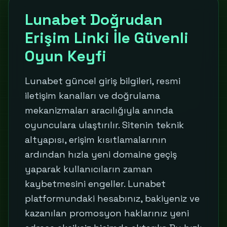
Lunabet Doğrudan
Erişim Linki İle Güvenli
Oyun Keyfi
Lunabet güncel giriş bilgileri, resmi
iletişim kanalları ve doğrulama
mekanizmaları aracılığıyla anında
oyunculara ulaştırılır. Sitenin teknik
altyapısı, erişim kısıtlamalarının
ardından hızla yeni domaine geçiş
yaparak kullanıcıların zaman
kaybetmesini engeller. Lunabet
platformundaki hesabınız, bakiyeniz ve
kazanılan promosyon haklarınız yeni