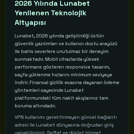
2026 Yılında Lunabet
Yenilenen Teknolojik
Altyapısı
Lunabet, 2026 yılında geliştirdiği üstün
güvenlik yazılımları ve kullanıcı dostu arayüzü
ile bahis severlere unutulmaz bir deneyim
sunmaktadır. Mobil cihazlarda yüksek
performans gösteren responsive tasarım,
sayfa yüklenme hızlarını minimum seviyeye
indirir. Finansal gizlilik esasına dayanan ödeme
yöntemleri sayesinde Lunabet
platformundaki tüm nakit akışlarınız tam
koruma altındadır.
VPN kullanımı gerektirmeyen güncel bağlantı
adresi ile Lunabet dünyasına doğrudan giriş
yapabilirsiniz. Şeffaf ve dürüst hizmet