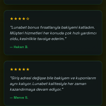
★★★★☆
"Lunabet bonus fırsatlarıyla bakiyemi katladım.
Müşteri hizmetleri her konuda çok hızlı yardımcı
oldu, kesinlikle tavsiye ederim."
— Hakan B.
★★★★★
"Giriş adresi değişse bile bakiyem ve kuponlarım
aynı kalıyor. Lunabet kalitesiyle her zaman
kazandırmaya devam ediyor."
— Merve S.