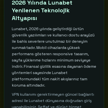
2026 Yılında Lunabet
Yenilenen Teknolojik
Altyapısı
Lunabet, 2026 yılında geliştirdiği üstün
güvenlik yazılımları ve kullanıcı dostu arayüzü
ile bahis severlere unutulmaz bir deneyim
sunmaktadır. Mobil cihazlarda yüksek
performans gösteren responsive tasarım,
sayfa yüklenme hızlarını minimum seviyeye
indirir. Finansal gizlilik esasına dayanan ödeme
yöntemleri sayesinde Lunabet
platformundaki tüm nakit akışlarınız tam
koruma altındadır.
VPN kullanımı gerektirmeyen güncel bağlantı
adresi ile Lunabet dünyasına doğrudan giriş
yapabilirsiniz. Şeffaf ve dürüst hizmet