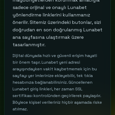
sadece orijinal ve onaylı Lunabet
yönlendirme linklerini kullanmanız
önerilir. Sitemiz üzerindeki butonlar, sizi
doğrudan en son doğrulanmış Lunabet
ana sayfasına ulaştırmak üzere
tasarlanmıştır.
Dijital dünyada hızlı ve güvenli erişim hayati
bir önem taşır. Lunabet yeni adresi
arayışındayken vakit kaybetmemek için bu
sayfayı yer imlerinize ekleyebilir, tek tıkla
hesabınıza bağlanabilirsiniz. Güncellenen
Lunabet giriş linkleri, her zaman SSL
sertifikası kontrolünden geçirilerek paylaşılır.
Böylece kişisel verileriniz hiçbir aşamada riske
atılmaz.