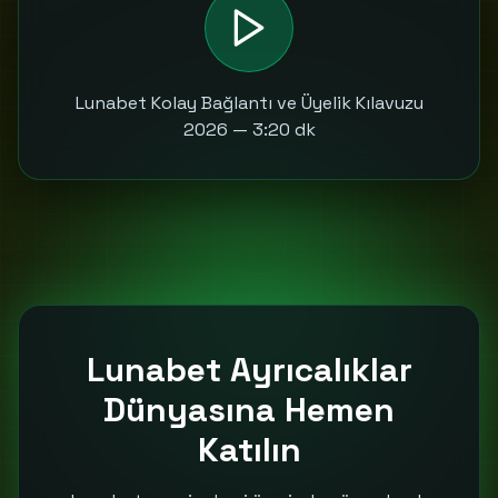
Lunabet Kolay Bağlantı ve Üyelik Kılavuzu
2026 — 3:20 dk
Lunabet Ayrıcalıklar
Dünyasına Hemen
Katılın