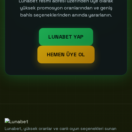
Lunabet resmi adresi üzerinden üye olarak
yüksek promosyon oranlarından ve geniş
bahis seçeneklerinden anında yararlanın.
LUNABET YAP
HEMEN ÜYE OL
Lunabet, yüksek oranlar ve canlı oyun seçenekleri sunan