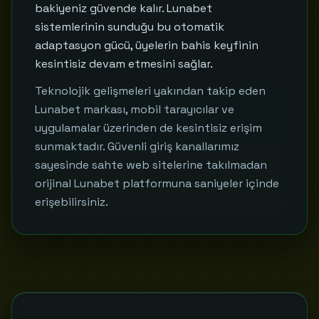
bakiyeniz güvende kalır. Lunabet
sistemlerinin sunduğu bu otomatik
adaptasyon gücü, üyelerin bahis keyfinin
kesintisiz devam etmesini sağlar.
Teknolojik gelişmeleri yakından takip eden
Lunabet markası, mobil tarayıcılar ve
uygulamalar üzerinden de kesintisiz erişim
sunmaktadır. Güvenli giriş kanallarımız
sayesinde sahte web sitelerine takılmadan
orijinal Lunabet platformuna saniyeler içinde
erişebilirsiniz.