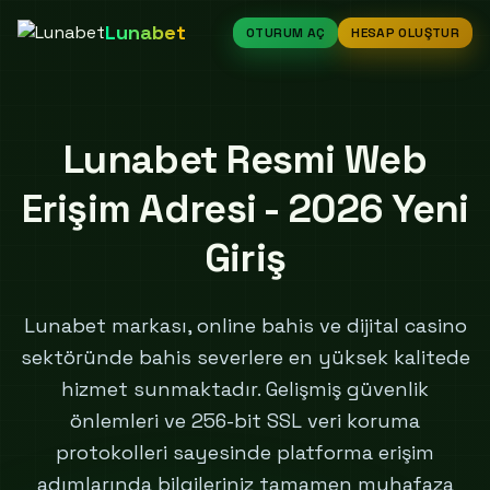
Lunabet
OTURUM AÇ
HESAP OLUŞTUR
Lunabet Resmi Web
Erişim Adresi - 2026 Yeni
Giriş
Lunabet markası, online bahis ve dijital casino
sektöründe bahis severlere en yüksek kalitede
hizmet sunmaktadır. Gelişmiş güvenlik
önlemleri ve 256-bit SSL veri koruma
protokolleri sayesinde platforma erişim
adımlarında bilgileriniz tamamen muhafaza