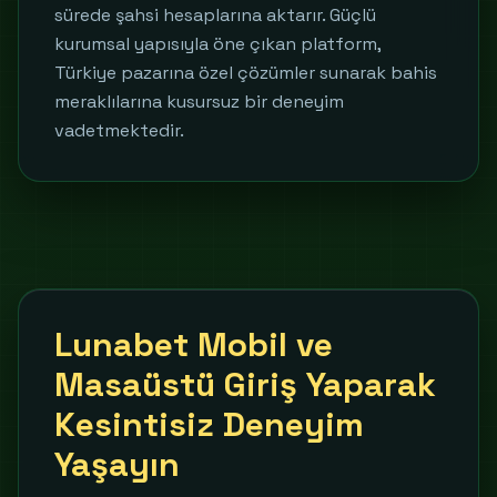
sürede şahsi hesaplarına aktarır. Güçlü
kurumsal yapısıyla öne çıkan platform,
Türkiye pazarına özel çözümler sunarak bahis
meraklılarına kusursuz bir deneyim
vadetmektedir.
Lunabet Mobil ve
Masaüstü Giriş Yaparak
Kesintisiz Deneyim
Yaşayın