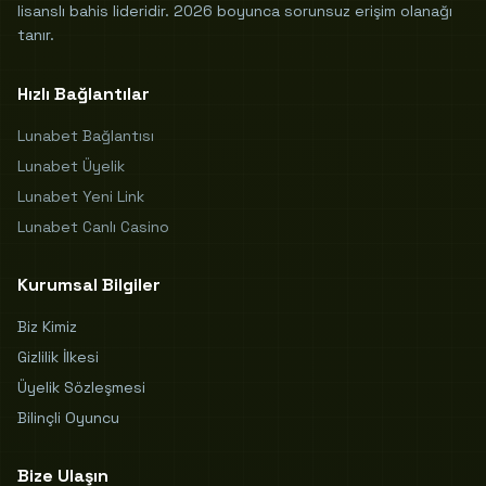
lisanslı bahis lideridir. 2026 boyunca sorunsuz erişim olanağı
tanır.
Hızlı Bağlantılar
Lunabet Bağlantısı
Lunabet Üyelik
Lunabet Yeni Link
Lunabet Canlı Casino
Kurumsal Bilgiler
Biz Kimiz
Gizlilik İlkesi
Üyelik Sözleşmesi
Bilinçli Oyuncu
Bize Ulaşın