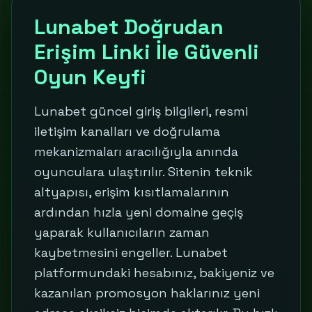
Lunabet Doğrudan
Erişim Linki İle Güvenli
Oyun Keyfi
Lunabet güncel giriş bilgileri, resmi
iletişim kanalları ve doğrulama
mekanizmaları aracılığıyla anında
oyunculara ulaştırılır. Sitenin teknik
altyapısı, erişim kısıtlamalarının
ardından hızla yeni domaine geçiş
yaparak kullanıcıların zaman
kaybetmesini engeller. Lunabet
platformundaki hesabınız, bakiyeniz ve
kazanılan promosyon haklarınız yeni