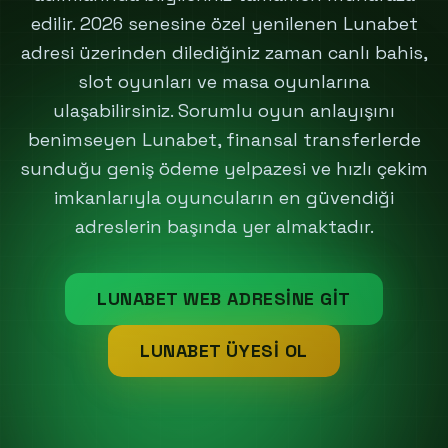
edilir. 2026 senesine özel yenilenen Lunabet
adresi üzerinden dilediğiniz zaman canlı bahis,
slot oyunları ve masa oyunlarına
ulaşabilirsiniz. Sorumlu oyun anlayışını
benimseyen Lunabet, finansal transferlerde
sunduğu geniş ödeme yelpazesi ve hızlı çekim
imkanlarıyla oyuncuların en güvendiği
adreslerin başında yer almaktadır.
LUNABET WEB ADRESINE GIT
LUNABET ÜYESI OL