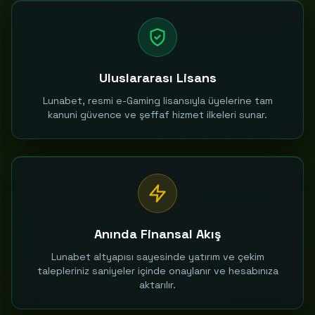
Uluslararası Lisans
Lunabet, resmi e-Gaming lisansıyla üyelerine tam
kanuni güvence ve şeffaf hizmet ilkeleri sunar.
Anında Finansal Akış
Lunabet altyapısı sayesinde yatırım ve çekim
talepleriniz saniyeler içinde onaylanır ve hesabınıza
aktarılır.